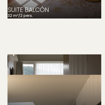
SUITE BALCÓN
32
m²
/
2
pers.