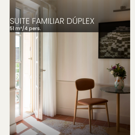
SUITE FAMILIAR DÚPLEX
51
m²
/
4
pers.