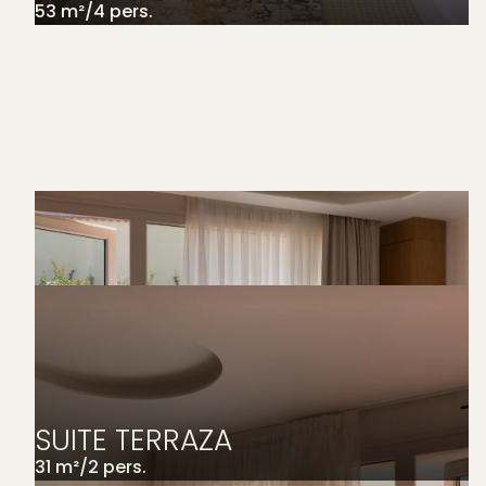
53
m²
/
4
pers.
SUITE TERRAZA
31
m²
/
2
pers.