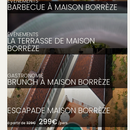
ÉVÉNEMENTS
ÉVÉNEMENTS
BARBECUE À MAISON BORRÈZE
 & ACCÈS
ÉVÉNEMENTS
LA TERRASSE DE MAISON
ARTENAIRES
BORRÈZE
E MÉDIA
AQ
GASTRONOMIE
BRUNCH À MAISON BORRÈZE
ESCAPADE MAISON BORRÈZE
299€
à partir de
329€
/pers.