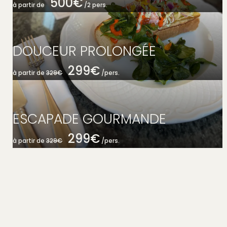
500€
à partir de
/2 pers.
DOUCEUR PROLONGÉE
299€
à partir de
329€
/pers.
ESCAPADE GOURMANDE
299€
à partir de
329€
/pers.