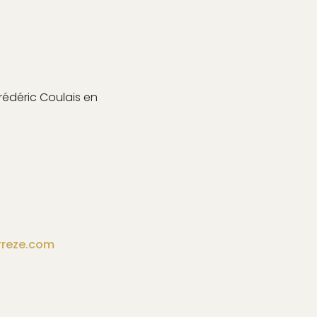
t
rédéric Coulais en
reze.com