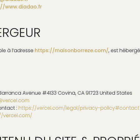
://www.diadao.fr
ERGEUR
ble à l’adresse
https://maisonborreze.com/
, est hébergé
 Barranca Avenue #4133 Covina, CA 91723 United States
@vercel.com
ontact :
https://vercel.com/legal/privacy-policy#contact
//vercel.com/