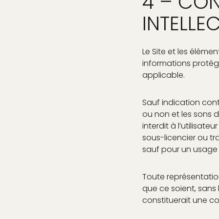
4 – CON
INTELLE
Le Site et les élém
informations protégée
applicable.
Sauf indication contr
ou non et les sons d
interdit à l’utilisat
sous-licencier ou t
sauf pour un usage 
Toute représentatio
que ce soient, sans 
constituerait une c