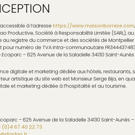
NCEPTION
 accessible à l’adresse
https://www.maisonborreze.com
o Productive, Société à Responsabilité Limitée (SARL), au 
ite au registre du commerce et des sociétés de Montpellie
nt pour numéro de TVA intra-communautaire FR344437483
ne Ecoparc – 625 Avenue de la Saladelle 34130 Saint-Aunès
ce digitale et marketing dédiée aux hôtels, restaurants, 
cteur artistique du site web est Monsieur Serge Bija, en qu
ale et marketing dédiée à l’hospitalité et au tourisme.
Ecoparc – 625 Avenue de la Saladelle 34130 Saint-Aunès –
 (0)4 67 40 22 73
@diadao.fr