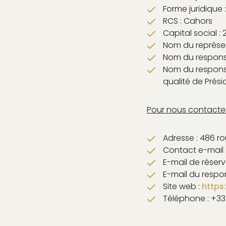
Forme juridique 
RCS : Cahors
Capital social :
Nom du représent
Nom du responsa
UEIL
Nom du responsa
qualité de Prési
& DREAM
 DRINK
Pour nous contacter
& SWIM
EXPERIENCES
Adresse : 486 r
Contact e-mail 
ISATION
E-mail de réserv
ICES
E-mail du respo
Site web :
https
CHITECTURAL
Téléphone : +33
ÉVÉNEMENTS