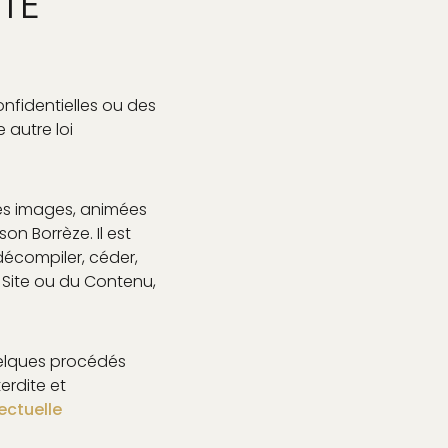
TÉ
nfidentielles ou des
 autre loi
 les images, animées
on Borrèze. Il est
 décompiler, céder,
 Site ou du Contenu,
uelques procédés
erdite et
ectuelle