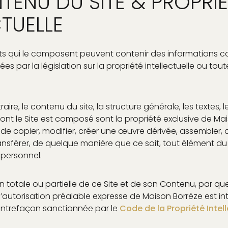
TENU DU SITE & PROPRIÉ
CTUELLE
ents qui le composent peuvent contenir des informations co
s par la législation sur la propriété intellectuelle ou toute
aire, le contenu du site, la structure générale, les textes,
ont le Site est composé sont la propriété exclusive de Mais
eur de copier, modifier, créer une œuvre dérivée, assembler,
ransférer, de quelque manière que ce soit, tout élément du
personnel.
n totale ou partielle de ce Site et de son Contenu, par q
l’autorisation préalable expresse de Maison Borrèze est int
ontrefaçon sanctionnée par le
Code de la Propriété Intell