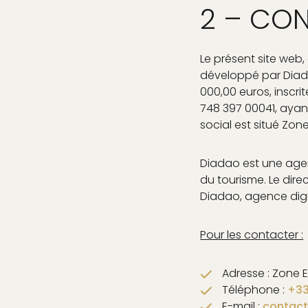
 & ACCÈS
2 – CO
Le présent site web,
développé par Diada
ARTENAIRES
000,00 euros, inscr
E MÉDIA
748 397 00041, aya
AQ
social est situé Zo
Diadao est une agen
du tourisme. Le dire
Diadao, agence digit
Pour les contacter :
Adresse : Zone 
Téléphone :
+33
E-mail :
contact