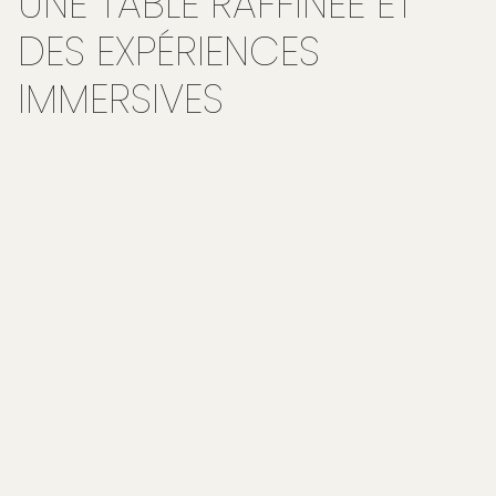
UNE TABLE RAFFINÉE ET
DES EXPÉRIENCES
IMMERSIVES
RÉSERVER
Dans l’esprit des grandes maisons françaises, notre
maison de caractère en Dordogne
propose une
expérience culinaire ancrée dans le terroir :