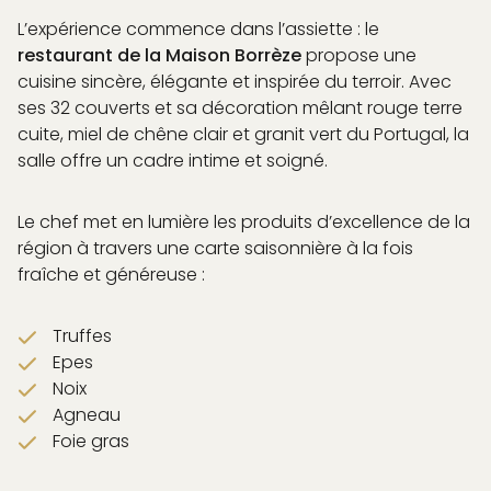
L’expérience commence dans l’assiette : le
restaurant de la Maison Borrèze
propose une
cuisine sincère, élégante et inspirée du terroir. Avec
UEIL
ses 32 couverts et sa décoration mêlant rouge terre
& DREAM
cuite, miel de chêne clair et granit vert du Portugal, la
 DRINK
salle offre un cadre intime et soigné.
& SWIM
EXPERIENCES
Le chef met en lumière les produits d’excellence de la
ISATION
région à travers une carte saisonnière à la fois
ICES
fraîche et généreuse :
CHITECTURAL
ÉVÉNEMENTS
Truffes
 & ACCÈS
Epes
Noix
Agneau
Foie gras
ARTENAIRES
E MÉDIA