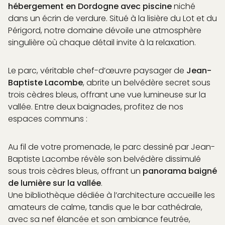
hébergement en Dordogne avec piscine
niché
UEIL
dans un écrin de verdure. Situé à la lisière du Lot et du
& DREAM
Périgord, notre domaine dévoile une atmosphère
 DRINK
singulière où chaque détail invite à la relaxation.
& SWIM
EXPERIENCES
Le parc, véritable chef-d’œuvre paysager de
Jean-
ISATION
Baptiste Lacombe
, abrite un belvédère secret sous
ICES
trois cèdres bleus, offrant une vue lumineuse sur la
CHITECTURAL
vallée. Entre deux baignades, profitez de nos
ÉVÉNEMENTS
espaces communs :
 & ACCÈS
Au fil de votre promenade, le parc dessiné par Jean-
Baptiste Lacombe révèle son belvédère dissimulé
sous trois cèdres bleus, offrant un
panorama baigné
ARTENAIRES
de lumière sur la vallée
.
E MÉDIA
AQ
Une bibliothèque dédiée à l’architecture accueille les
amateurs de calme, tandis que le bar cathédrale,
avec sa nef élancée et son ambiance feutrée,