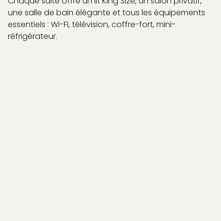
Chaque suite offre un lit King Size, un salon privatif,
une salle de bain élégante et tous les équipements
RÉSERVER
essentiels : Wi-Fi, télévision, coffre-fort, mini-
réfrigérateur.
Certaines accueillent la lumière du parc, d’autres
dévoilent une vue charmante sur les toits de
Souillac
, mais toutes partagent un point commun :
une atmosphère paisible et harmonieuse.
DÉCOUVREZ NOS HÉBERGEMENTS